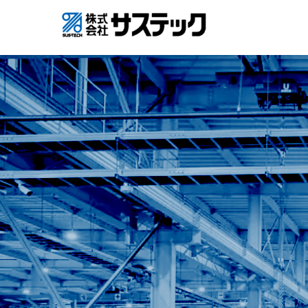
コ
ン
テ
ン
ツ
へ
ス
キ
ッ
プ