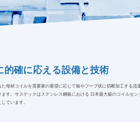
に的確に応える設備と技術
れた母材コイルを需要家の要望に応じて板やフープ状に切断加工する流
ります。サステックはステンレス鋼板における 日本最大級のコイルセン
えしています。