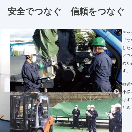
安全でつなぐ 信頼をつなぐ
テッ
『つ
した
ノウ
めた
す。
輸送
小様
けす
ため