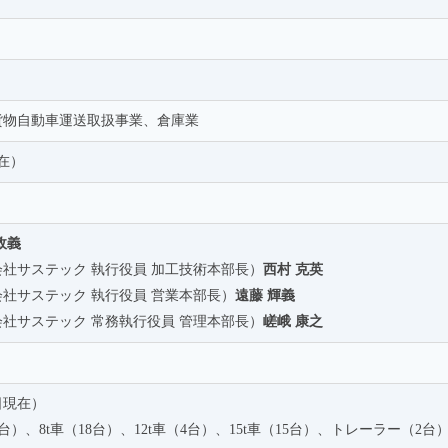
貨物自動車運送取扱事業、倉庫業
現在）
）
政義
社サステック 執行役員 加工技術本部長）
西村 克英
社サステック 執行役員 営業本部長）
遠藤 輝義
社サステック 常務執行役員 管理本部長）
嵯峨 康之
1日現在）
12台）、8t車（18台）、12t車（4台）、15t車（15台）、トレーラー（2台