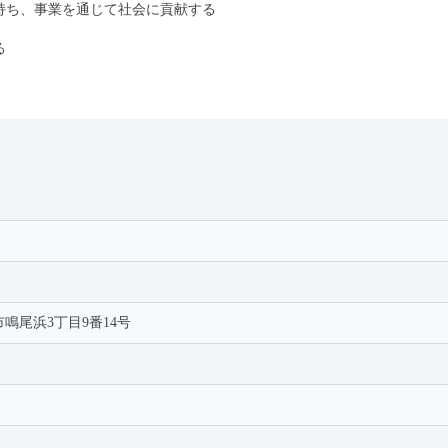
持ち、事業を通じて社会に貢献する
る
宮市鳴尾浜3丁目9番14号