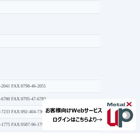
-2041 FAX:0798-46-2051
-6780 FAX:0795-47-6783
-7233 FAX:092-404-7303
-1775 FAX:0587-96-1795
-7338 FAX:0495-33-7240