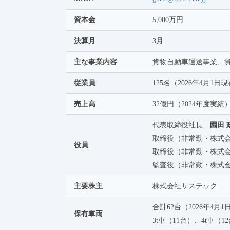
資本金
5,000万円
決算月
3月
主な事業内容
貨物自動車運送事業、
従業員
125名（2026年4月1日
売上高
32億円（2024年度実績
代表取締役社長
園田 
取締役（非常勤・株式会
役員
取締役（非常勤・株式会
監査役（非常勤・株式会
主要株主
株式会社サステック
合計62台（2026年4月
保有車両
3t車（11台）、4t車（