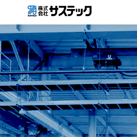
コ
ン
テ
ン
ツ
へ
ス
キ
ッ
プ